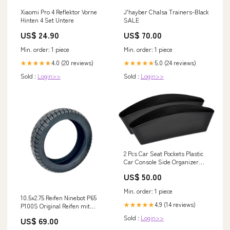
Xiaomi Pro 4 Reflektor Vorne
J'hayber Chalsa Trainers-Black
Hinten 4 Set Untere
SALE
US$ 24.90
US$ 70.00
Min. order: 1 piece
Min. order: 1 piece
4.0 (20 reviews)
5.0 (24 reviews)
★★★★★
★★★★★
Sold :
Login>>
Sold :
Login>>
2 Pcs Car Seat Pockets Plastic
Car Console Side Organizer
New Arrivals
US$ 50.00
Min. order: 1 piece
10.5x2.75 Reifen Ninebot P65
4.9 (14 reviews)
★★★★★
P100S Original Reifen mit
Pannenschutz Schlauchlos Pol
Sold :
Login>>
US$ 69.00