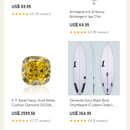
Skoda Yeti 09-13 AUR_BLACK
US$ 69.95
Armband mit Zirkonia-
★★★★★
4.0 (15 reviews)
Anhängern Isar Chic
US$ 64.95
★★★★★
4.2 (18 reviews)
0,71 Karat Fancy Vivid Yellow
Semente Gony Black Bird
Cushion Diamond SI2 GIA
Shortboard (Custom Order)
Floral
1mm-neopren
US$ 2599.50
US$ 364.95
★★★★★
4.2 (17 reviews)
★★★★★
4.4 (8 reviews)