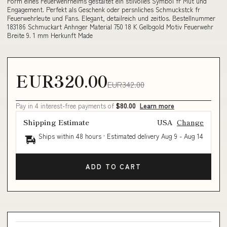
Form eines Feuerwehrhelms gestaltet ein stilvolles Symbol fr Mut und
Engagement. Perfekt als Geschenk oder persnliches Schmuckstck fr
Feuerwehrleute und Fans. Elegant, detailreich und zeitlos. Bestellnummer
183186 Schmuckart Anhnger Material 750 18 K Gelbgold Motiv Feuerwehr
Breite 9. 1 mm Herkunft Made
EUR320.00
EUR342.00
Pay in 4 interest-free payments of
$80.00
Learn more
Shipping Estimate
USA
Change
Ships within 48 hours · Estimated delivery
Aug 9
-
Aug 14
ADD TO CART