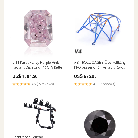
0,14 Karat Fancy Purple Pink
AST ROLL CAGES Überrollkäfig
Radiant Diamond (I1) GIA Kette
PRO passend für Renault R5 - 3
Türer (zum Einschrauben)
US$ 1984.50
US$ 625.00
luftmenge-1650
★★★★★
4.8 (15 reviews)
★★★★★
4.5 (12 reviews)
Heckträger Holiday