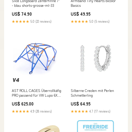
Slice Longboard Zenterfinne 7"
Armband Tiny Hearts bicolor
- blau shorts-grosse-ml-33
Basics
US$ 74.90
US$ 49.95
★★★★★
5.0 (22 reviews)
★★★★★
5.0 (5 reviews)
AST ROLL CAGES Überrollkäfig
Silberne Creolen mit Perlen
PRO passend für VW Lupo 6X
Schmetterling
(zum Einschrauben) comet
US$ 625.00
US$ 64.95
★★★★★
4.9 (28 reviews)
★★★★★
4.7 (17 reviews)