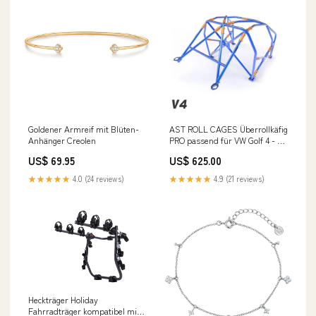
Goldener Armreif mit Blüten-
AST ROLL CAGES Überrollkäfig
Anhänger Creolen
PRO passend für VW Golf 4 - 3
Türer (zum Einschrauben)
US$ 69.95
US$ 625.00
mustang
★★★★★
4.0 (24 reviews)
★★★★★
4.9 (21 reviews)
Heckträger Holiday
Fahrradträger kompatibel mit