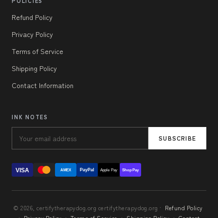
POLICIES
Refund Policy
Privacy Policy
Terms of Service
Shipping Policy
Contact Information
INK NOTES
SUBSCRIBE
VISA
PayPal
AMEX
Apple Pay
Shop Pay
© 2026, certifytherapydog.org certifytherapydog.org ·
Refund Policy
·
Privacy Policy
·
Terms of Service
·
Shipping Policy
·
Contact