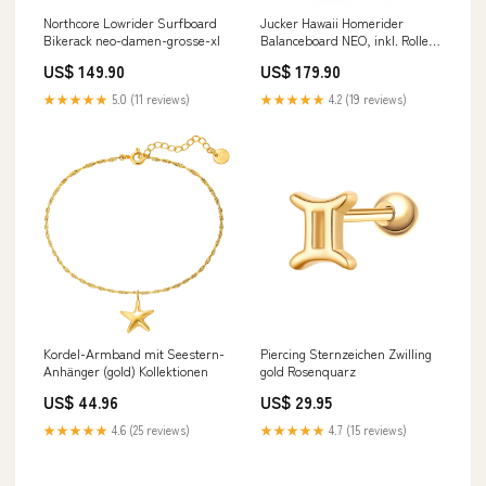
Northcore Lowrider Surfboard
Jucker Hawaii Homerider
Bikerack neo-damen-grosse-xl
Balanceboard NEO, inkl. Rolle
sonnenschutz
US$ 149.90
US$ 179.90
★★★★★
5.0 (11 reviews)
★★★★★
4.2 (19 reviews)
Kordel-Armband mit Seestern-
Piercing Sternzeichen Zwilling
Anhänger (gold) Kollektionen
gold Rosenquarz
US$ 44.96
US$ 29.95
★★★★★
4.6 (25 reviews)
★★★★★
4.7 (15 reviews)