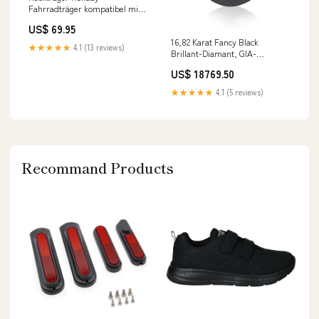
Fahrradträger kompatibel mit
Skoda Octavia III (5E) Kombi 13-
US$ 69.95
16 Weiss320
16,82 Karat Fancy Black
★★★★★
4.1 (13 reviews)
Brillant-Diamant, GIA-
zertifiziert Collection Ruesch
US$ 18769.50
★★★★★
4.1 (5 reviews)
Recommand Products