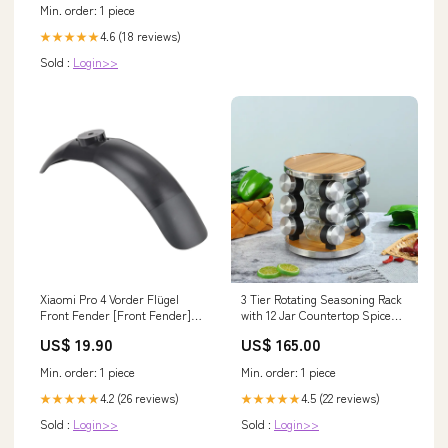
Min. order: 1 piece
4.6 (18 reviews)
★★★★★
Sold :
Login>>
Xiaomi Pro 4 Vorder Flügel
3 Tier Rotating Seasoning Rack
Front Fender [Front Fender]
with 12 Jar Countertop Spice
Display
Rack for Kitchen Organizer New
US$ 19.90
US$ 165.00
Arrivals
Min. order: 1 piece
Min. order: 1 piece
4.2 (26 reviews)
4.5 (22 reviews)
★★★★★
★★★★★
Sold :
Login>>
Sold :
Login>>