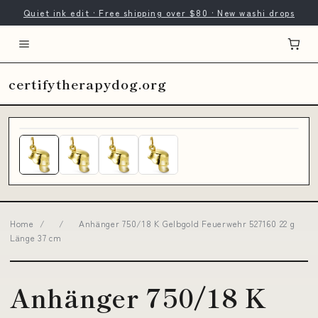
Quiet ink edit · Free shipping over $80 · New washi drops
certifytherapydog.org
Home
/
/
Anhänger 750/18 K Gelbgold Feuerwehr 527160 22 g
Länge 37 cm
Anhänger 750/18 K